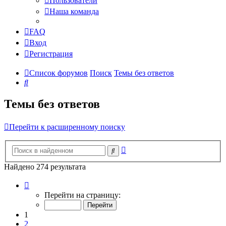
Пользователи
Наша команда
FAQ
Вход
Регистрация
Список форумов
Поиск
Темы без ответов
Поиск
Темы без ответов
Перейти к расширенному поиску
Расширенный
Поиск
поиск
Найдено 274 результата
Страница
1
Перейти на страницу:
из
11
1
2