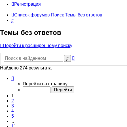
Регистрация
Список форумов
Поиск
Темы без ответов
Поиск
Темы без ответов
Перейти к расширенному поиску
Расширенный
Поиск
поиск
Найдено 274 результата
Страница
1
Перейти на страницу:
из
11
1
2
3
4
5
…
11