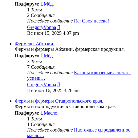
Подфорум:
Мёд.
1
Темы
2
Сообщения
Последнее сообщение
Re: Своя пасека!
Перейти
GregoryVonna
к
Вс июн 15, 2025 4:07 pm
последнему
сообщению
Фермеры Абхазии.
Фермы и фермеры Абхазии, фермерская продукция.
Подфорум:
Мёд.
3
Темы
7
Сообщения
Последнее сообщение
Каковы ключевые аспекты
успеш…
Перейти
GregoryVonna
к
Пн июн 16, 2025 3:26 am
последнему
сообщению
Фермы и фермеры Ставропольского края.
Фермы и их продукция в Ставропольском крае.
Подфорум:
Масло.
1
Темы
1
Сообщения
Последнее сообщение
Настоящее сыродавленное
масло…