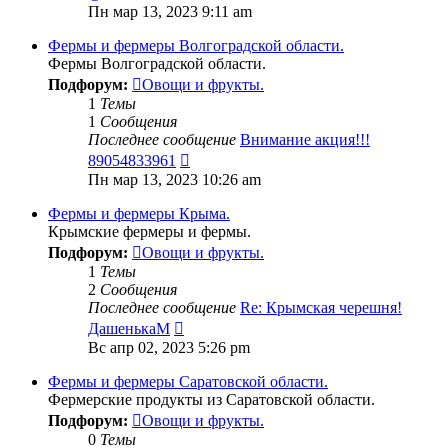
к
Пн мар 13, 2023 9:11 am
последнему
сообщению
Фермы и фермеры Волгоградской области.
Фермы Волгоградской области.
Подфорум:
Овощи и фрукты.
1
Темы
1
Сообщения
Последнее сообщение
Внимание акция!!!
Перейти
89054833961
к
Пн мар 13, 2023 10:26 am
последнему
сообщению
Фермы и фермеры Крыма.
Крымские фермеры и фермы.
Подфорум:
Овощи и фрукты.
1
Темы
2
Сообщения
Последнее сообщение
Re: Крымская черешня!
Перейти
ДашенькаМ
к
Вс апр 02, 2023 5:26 pm
последнему
сообщению
Фермы и фермеры Саратовской области.
Фермерские продукты из Саратовской области.
Подфорум:
Овощи и фрукты.
0
Темы