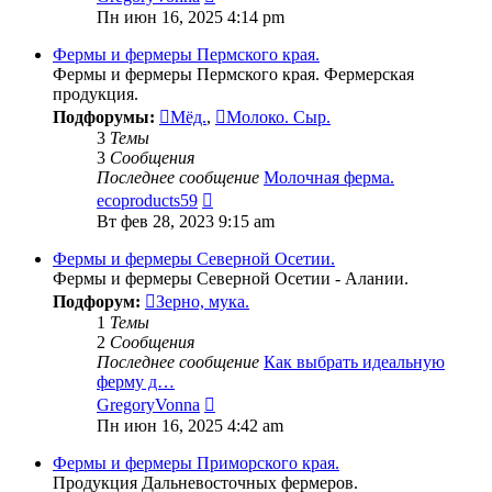
к
Пн июн 16, 2025 4:14 pm
последнему
сообщению
Фермы и фермеры Пермского края.
Фермы и фермеры Пермского края. Фермерская
продукция.
Подфорумы:
Мёд.
,
Молоко. Сыр.
3
Темы
3
Сообщения
Последнее сообщение
Молочная ферма.
Перейти
ecoproducts59
к
Вт фев 28, 2023 9:15 am
последнему
сообщению
Фермы и фермеры Северной Осетии.
Фермы и фермеры Северной Осетии - Алании.
Подфорум:
Зерно, мука.
1
Темы
2
Сообщения
Последнее сообщение
Как выбрать идеальную
ферму д…
Перейти
GregoryVonna
к
Пн июн 16, 2025 4:42 am
последнему
сообщению
Фермы и фермеры Приморского края.
Продукция Дальневосточных фермеров.