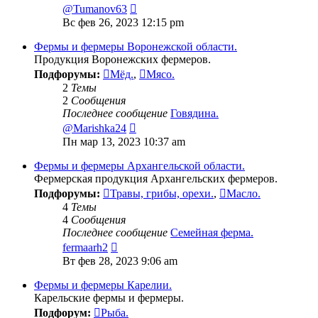
Перейти
@Tumanov63
к
Вс фев 26, 2023 12:15 pm
последнему
сообщению
Фермы и фермеры Воронежской области.
Продукция Воронежских фермеров.
Подфорумы:
Мёд.
,
Мясо.
2
Темы
2
Сообщения
Последнее сообщение
Говядина.
Перейти
@Marishka24
к
Пн мар 13, 2023 10:37 am
последнему
сообщению
Фермы и фермеры Архангельской области.
Фермерская продукция Архангельских фермеров.
Подфорумы:
Травы, грибы, орехи.
,
Масло.
4
Темы
4
Сообщения
Последнее сообщение
Семейная ферма.
Перейти
fermaarh2
к
Вт фев 28, 2023 9:06 am
последнему
сообщению
Фермы и фермеры Карелии.
Карельские фермы и фермеры.
Подфорум:
Рыба.