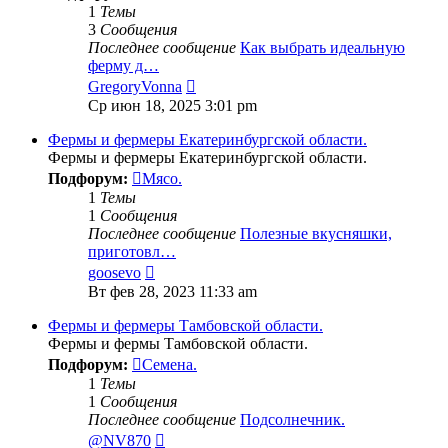
1
Темы
3
Сообщения
Последнее сообщение
Как выбрать идеальную
ферму д…
Перейти
GregoryVonna
к
Ср июн 18, 2025 3:01 pm
последнему
сообщению
Фермы и фермеры Екатеринбургской области.
Фермы и фермеры Екатеринбургской области.
Подфорум:
Мясо.
1
Темы
1
Сообщения
Последнее сообщение
Полезные вкусняшки,
приготовл…
Перейти
goosevo
к
Вт фев 28, 2023 11:33 am
последнему
сообщению
Фермы и фермеры Тамбовской области.
Фермы и фермы Тамбовской области.
Подфорум:
Семена.
1
Темы
1
Сообщения
Последнее сообщение
Подсолнечник.
Перейти
@NV870