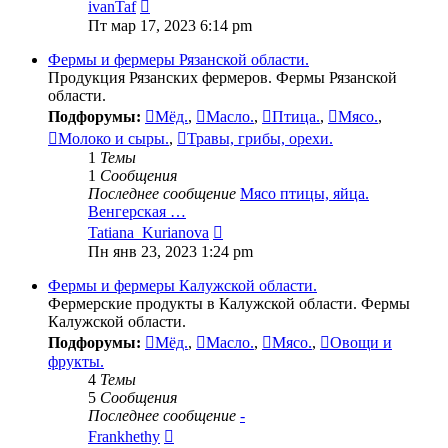
Перейти
ivanTaf
к
Пт мар 17, 2023 6:14 pm
последнему
сообщению
Фермы и фермеры Рязанской области.
Продукция Рязанских фермеров. Фермы Рязанской
области.
Подфорумы:
Мёд.
,
Масло.
,
Птица.
,
Мясо.
,
Молоко и сыры.
,
Травы, грибы, орехи.
1
Темы
1
Сообщения
Последнее сообщение
Мясо птицы, яйца.
Венгерская …
Перейти
Tatiana_Kurianova
к
Пн янв 23, 2023 1:24 pm
последнему
сообщению
Фермы и фермеры Калужской области.
Фермерские продукты в Калужской области. Фермы
Калужской области.
Подфорумы:
Мёд.
,
Масло.
,
Мясо.
,
Овощи и
фрукты.
4
Темы
5
Сообщения
Последнее сообщение
-
Перейти
Frankhethy