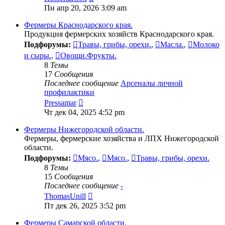
к
Пн апр 20, 2026 3:09 am
последнему
сообщению
Фермеры Краснодарского края.
Продукция фермерских хозяйств Краснодарского края.
Подфорумы:
Травы, грибы, орехи.
,
Масла.
,
Молоко
и сыры.
,
Овощи.Фрукты.
8
Темы
17
Сообщения
Последнее сообщение
Арсеналы личной
профилактики
Перейти
Pressamar
к
Чт дек 04, 2025 4:52 pm
последнему
сообщению
Фермеры Нижегородской области.
Фермеры, фермерские хозяйства и ЛПХ Нижегородской
области.
Подфорумы:
Мясо.
,
Мясо.
,
Травы, грибы, орехи.
8
Темы
15
Сообщения
Последнее сообщение
-
Перейти
ThomasUnill
к
Пт дек 26, 2025 3:52 pm
последнему
сообщению
Фермеры Самарской области.