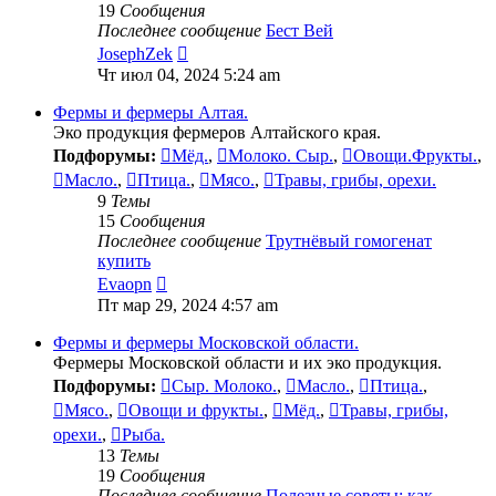
19
Сообщения
Последнее сообщение
Бест Вей
Перейти
JosephZek
к
Чт июл 04, 2024 5:24 am
последнему
сообщению
Фермы и фермеры Алтая.
Эко продукция фермеров Алтайского края.
Подфорумы:
Мёд.
,
Молоко. Сыр.
,
Овощи.Фрукты.
,
Масло.
,
Птица.
,
Мясо.
,
Травы, грибы, орехи.
9
Темы
15
Сообщения
Последнее сообщение
Трутнёвый гомогенат
купить
Перейти
Evaopn
к
Пт мар 29, 2024 4:57 am
последнему
сообщению
Фермы и фермеры Московской области.
Фермеры Московской области и их эко продукция.
Подфорумы:
Сыр. Молоко.
,
Масло.
,
Птица.
,
Мясо.
,
Овощи и фрукты.
,
Мёд.
,
Травы, грибы,
орехи.
,
Рыба.
13
Темы
19
Сообщения
Последнее сообщение
Полезные советы: как