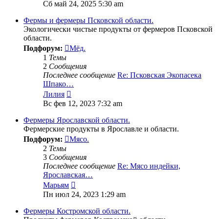
к
Сб май 24, 2025 5:30 am
последнему
сообщению
Фермы и фермеры Псковской области.
Экологически чистые продукты от фермеров Псковской
области.
Подфорум:
Мёд.
1
Темы
2
Сообщения
Последнее сообщение
Re: Псковская Экопасека
Шпако…
Перейти
Лилия
к
Вс фев 12, 2023 7:32 am
последнему
сообщению
Фермеры Ярославской области.
Фермерские продукты в Ярославле и области.
Подфорум:
Мясо.
2
Темы
3
Сообщения
Последнее сообщение
Re: Мясо индейки,
Ярославская…
Перейти
Марьям
к
Пн июл 24, 2023 1:29 am
последнему
сообщению
Фермеры Костромской области.