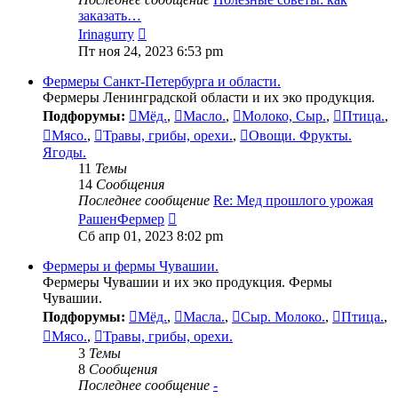
заказать…
Перейти
Irinagurry
к
Пт ноя 24, 2023 6:53 pm
последнему
сообщению
Фермеры Санкт-Петербурга и области.
Фермеры Ленинградской области и их эко продукция.
Подфорумы:
Мёд.
,
Масло.
,
Молоко, Сыр.
,
Птица.
,
Мясо.
,
Травы, грибы, орехи.
,
Овощи. Фрукты.
Ягоды.
11
Темы
14
Сообщения
Последнее сообщение
Re: Мед прошлого урожая
Перейти
РашенФермер
к
Сб апр 01, 2023 8:02 pm
последнему
сообщению
Фермеры и фермы Чувашии.
Фермеры Чувашии и их эко продукция. Фермы
Чувашии.
Подфорумы:
Мёд.
,
Масла.
,
Сыр. Молоко.
,
Птица.
,
Мясо.
,
Травы, грибы, орехи.
3
Темы
8
Сообщения
Последнее сообщение
-