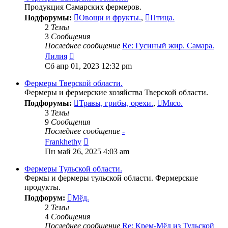
Продукция Самарских фермеров.
Подфорумы:
Овощи и фрукты.
,
Птица.
2
Темы
3
Сообщения
Последнее сообщение
Re: Гусиный жир. Самара.
Перейти
Лилия
к
Сб апр 01, 2023 12:32 pm
последнему
сообщению
Фермеры Тверской области.
Фермеры и фермерские хозяйства Тверской области.
Подфорумы:
Травы, грибы, орехи.
,
Мясо.
3
Темы
9
Сообщения
Последнее сообщение
-
Перейти
Frankhethy
к
Пн май 26, 2025 4:03 am
последнему
сообщению
Фермеры Тульской области.
Фермы и фермеры тульской области. Фермерские
продукты.
Подфорум:
Мёд.
2
Темы
4
Сообщения
Последнее сообщение
Re: Крем-Мёд из Тульской