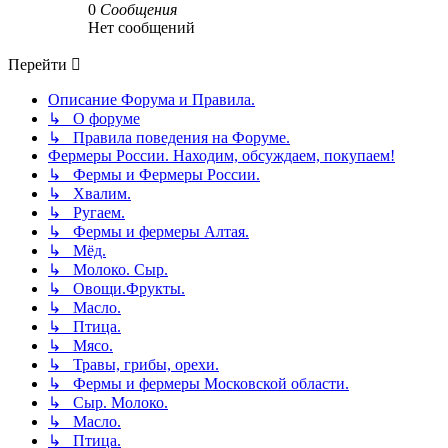
0
Сообщения
Нет сообщений
Перейти
Описание Форума и Правила.
↳ О форуме
↳ Правила поведения на Форуме.
Фермеры России. Находим, обсуждаем, покупаем!
↳ Фермы и Фермеры России.
↳ Хвалим.
↳ Ругаем.
↳ Фермы и фермеры Алтая.
↳ Мёд.
↳ Молоко. Сыр.
↳ Овощи.Фрукты.
↳ Масло.
↳ Птица.
↳ Мясо.
↳ Травы, грибы, орехи.
↳ Фермы и фермеры Московской области.
↳ Сыр. Молоко.
↳ Масло.
↳ Птица.