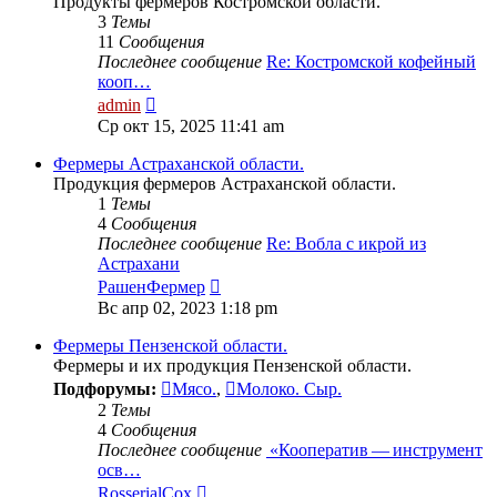
Продукты фермеров Костромской области.
3
Темы
11
Сообщения
Последнее сообщение
Re: Костромской кофейный
кооп…
Перейти
admin
к
Ср окт 15, 2025 11:41 am
последнему
сообщению
Фермеры Астраханской области.
Продукция фермеров Астраханской области.
1
Темы
4
Сообщения
Последнее сообщение
Re: Вобла с икрой из
Астрахани
Перейти
РашенФермер
к
Вс апр 02, 2023 1:18 pm
последнему
сообщению
Фермеры Пензенской области.
Фермеры и их продукция Пензенской области.
Подфорумы:
Мясо.
,
Молоко. Сыр.
2
Темы
4
Сообщения
Последнее сообщение
«Кооператив — инструмент
осв…
Перейти
RosserialCox