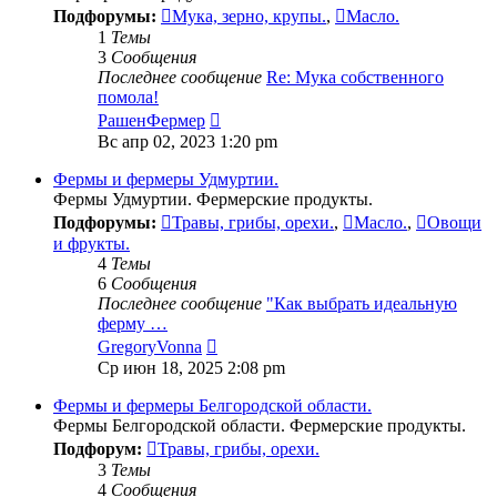
Подфорумы:
Мука, зерно, крупы.
,
Масло.
1
Темы
3
Сообщения
Последнее сообщение
Re: Мука собственного
помола!
Перейти
РашенФермер
к
Вс апр 02, 2023 1:20 pm
последнему
сообщению
Фермы и фермеры Удмуртии.
Фермы Удмуртии. Фермерские продукты.
Подфорумы:
Травы, грибы, орехи.
,
Масло.
,
Овощи
и фрукты.
4
Темы
6
Сообщения
Последнее сообщение
"Как выбрать идеальную
ферму …
Перейти
GregoryVonna
к
Ср июн 18, 2025 2:08 pm
последнему
сообщению
Фермы и фермеры Белгородской области.
Фермы Белгородской области. Фермерские продукты.
Подфорум:
Травы, грибы, орехи.
3
Темы
4
Сообщения