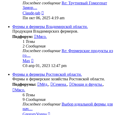
Последнее сообщение
Re: Трутневый Гомогенат
Замор…
Перейти
Claude-tab
к
Пн окт 06, 2025 4:19 am
последнему
сообщению
Фермы и фермеры Владимирской области.
Продукция Владимирских фермеров.
Подфорум:
Мясо.
1
Темы
2
Сообщения
Последнее сообщение
Re: Фермерские продукты из
го…
Перейти
Max
к
Сб апр 01, 2023 12:47 pm
последнему
сообщению
Фермы и фермеры Ростовской области.
Фермы и фермерские хозяйства Ростовской области.
Подфорумы:
Мёд.
,
Семена.
,
Овощи и фрукты.
,
Мясо.
6
Темы
9
Сообщения
Последнее сообщение
Выбор идеальной фермы для
нач…
Перейти
GregoryVonna