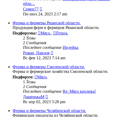
обла…
Перейти
Семен77
к
Пн июл 24, 2023 2:17 am
последнему
сообщению
Фермы и фермеры Рязанской области.
Продукция ферм и фермеров Рязанской области.
Подфорумы:
Мясо.
,
Птица.
2
Темы
2
Сообщения
Последнее сообщение
Индейка
Перейти
Роман_Павлов
к
Вс фев 12, 2023 7:14 am
последнему
сообщению
Фермы и фермеры Смоленской области.
Фермы и фермерские хозяйства Смоленской области.
Подфорум:
Мясо.
1
Темы
2
Сообщения
Последнее сообщение
Re: Мясо кролика!
Перейти
ДашенькаМ
к
Вс апр 02, 2023 5:28 pm
последнему
сообщению
Фермы и фермеры Челябинской области.
Фермерские продукты из Челябинской области.