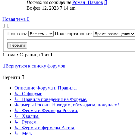
Последнее сообщение
Роман_Павлов
Вс фев 12, 2023 7:14 am
Новая тема
Показать:
Поле сортировки:
1 тема • Страница
1
из
1
Вернуться к списку форумов
Перейти
Описание Форума и Правила.
↳ О форуме
↳ Правила поведения на Форуме.
Фермеры России. Находим, обсуждаем, покупаем!
↳ Фермы и Фермеры России.
↳ Хвалим.
↳ Ругаем.
↳ Фермы и фермеры Алтая.
↳ Мёд.