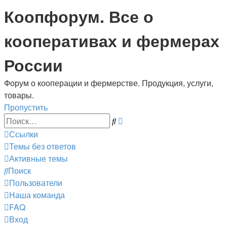
Коопфорум. Все о
кооперативах и фермерах
России
Форум о кооперации и фермерстве. Продукция, услуги,
товары.
Пропустить
Расширенный
Поиск
поиск
Ссылки
Темы без ответов
Активные темы
Поиск
Пользователи
Наша команда
FAQ
Вход