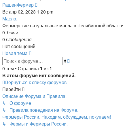
Перейти
РашенФермер
к
Вс апр 02, 2023 1:20 pm
последнему
Масло.
сообщению
Фермерские натуральные масла в Челябинской области.
0
Темы
0
Сообщения
Нет сообщений
Новая тема
Расширенный
Поиск
поиск
0 тем • Страница
1
из
1
В этом форуме нет сообщений.
Вернуться к списку форумов
Перейти
Описание Форума и Правила.
↳ О форуме
↳ Правила поведения на Форуме.
Фермеры России. Находим, обсуждаем, покупаем!
↳ Фермы и Фермеры России.