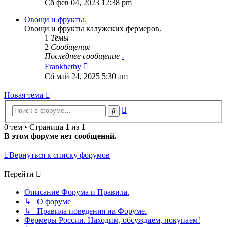
Сб фев 04, 2023 12:38 pm
последнему
сообщению
Овощи и фрукты.
Овощи и фрукты калужских фермеров.
1
Темы
2
Сообщения
Последнее сообщение
-
Перейти
Frankhethy
к
Сб май 24, 2025 5:30 am
последнему
сообщению
Новая тема
Расширенный
Поиск
поиск
0 тем • Страница
1
из
1
В этом форуме нет сообщений.
Вернуться к списку форумов
Перейти
Описание Форума и Правила.
↳ О форуме
↳ Правила поведения на Форуме.
Фермеры России. Находим, обсуждаем, покупаем!