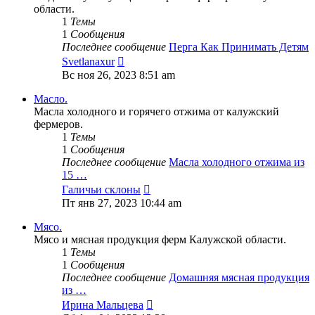
области.
1
Темы
1
Сообщения
Последнее сообщение
Перга Как Принимать Детям
Перейти
Svetlanaxur
к
Вс ноя 26, 2023 8:51 am
последнему
сообщению
Масло.
Масла холодного и горячего отжима от калужский
фермеров.
1
Темы
1
Сообщения
Последнее сообщение
Масла холодного отжима из
15 …
Перейти
Галичьи склоны
к
Пт янв 27, 2023 10:44 am
последнему
сообщению
Мясо.
Мясо и мясная продукция ферм Калужской области.
1
Темы
1
Сообщения
Последнее сообщение
Домашняя мясная продукция
из …
Перейти
Ирина Мальцева
к