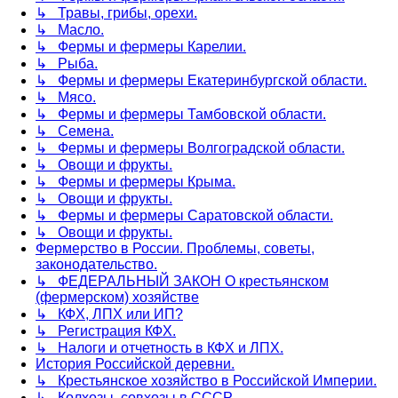
↳ Травы, грибы, орехи.
↳ Масло.
↳ Фермы и фермеры Карелии.
↳ Рыба.
↳ Фермы и фермеры Екатеринбургской области.
↳ Мясо.
↳ Фермы и фермеры Тамбовской области.
↳ Семена.
↳ Фермы и фермеры Волгоградской области.
↳ Овощи и фрукты.
↳ Фермы и фермеры Крыма.
↳ Овощи и фрукты.
↳ Фермы и фермеры Саратовской области.
↳ Овощи и фрукты.
Фермерство в России. Проблемы, советы,
законодательство.
↳ ФЕДЕРАЛЬНЫЙ ЗАКОН О крестьянском
(фермерском) хозяйстве
↳ КФХ, ЛПХ или ИП?
↳ Регистрация КФХ.
↳ Налоги и отчетность в КФХ и ЛПХ.
История Российской деревни.
↳ Крестьянское хозяйство в Российской Империи.
↳ Колхозы, совхозы в СССР.