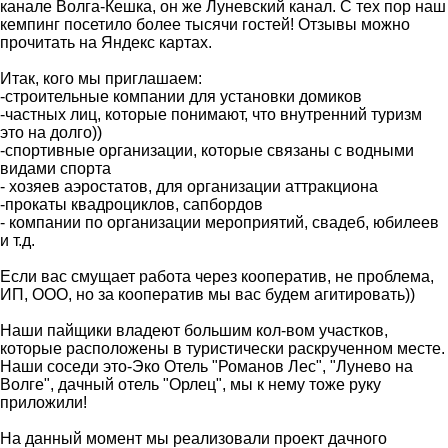
канале Волга-Кешка, он же Луневский канал. С тех пор наш
кемпинг посетило более тысячи гостей! Отзывы можно
прочитать на Яндекс картах.
Итак, кого мы приглашаем:
-строительные компании для установки домиков
-частных лиц, которые понимают, что внутренний туризм
это на долго))
-спортивные организации, которые связаны с водными
видами спорта
- хозяев аэростатов, для организации аттракциона
-прокаты квадроциклов, сапбордов
- компании по организации мероприятий, свадеб, юбилеев
и т.д.
Если вас смущает работа через кооператив, не проблема,
ИП, ООО, но за кооператив мы вас будем агитировать))
Наши пайщики владеют большим кол-вом участков,
которые расположены в туристически раскрученном месте.
Наши соседи это-Эко Отель "Романов Лес", "Лунево на
Волге", дачный отель "Орлец", мы к нему тоже руку
приложили!
На данный момент мы реализовали проект дачного