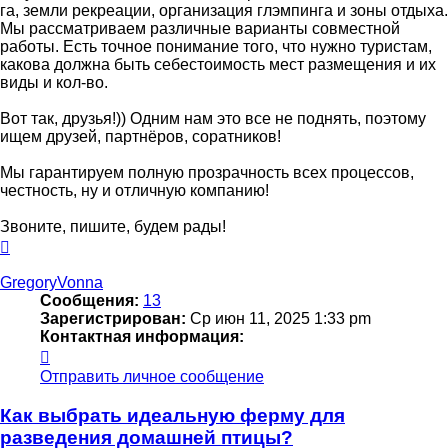
га, земли рекреации, организация глэмпинга и зоны отдыха.
Мы рассматриваем различные варианты совместной
работы. Есть точное понимание того, что нужно туристам,
какова должна быть себестоимость мест размещения и их
виды и кол-во.
Вот так, друзья!)) Одним нам это все не поднять, поэтому
ищем друзей, партнёров, соратников!
Мы гарантируем полную прозрачность всех процессов,
честность, ну и отличную компанию!
Звоните, пишите, будем рады!
Вернуться
к
началу
GregoryVonna
Сообщения:
13
Зарегистрирован:
Ср июн 11, 2025 1:33 pm
Контактная информация:
Контактная
информация
Отправить личное сообщение
пользователя
GregoryVonna
Как выбрать идеальную ферму для
разведения домашней птицы?