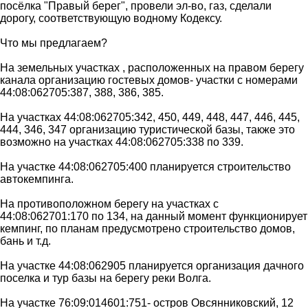
посёлка "Правый берег", провели эл-во, газ, сделали
дорогу, соответствующую водному Кодексу.
Что мы предлагаем?
На земельных участках , расположенных на правом берегу
канала организацию гостевых домов- участки с номерами
44:08:062705:387, 388, 386, 385.
На участках 44:08:062705:342, 450, 449, 448, 447, 446, 445,
444, 346, 347 организацию туристической базы, также это
возможно на участках 44:08:062705:338 по 339.
На участке 44:08:062705:400 планируется строительство
автокемпинга.
На противоположном берегу на участках с
44:08:062701:170 по 134, на данный момент функционирует
кемпинг, по планам предусмотрено строительство домов,
бань и т.д.
На участке 44:08:062905 планируется организация дачного
поселка и тур базы на берегу реки Волга.
На участке 76:09:014601:751- остров Овсянниковский, 12