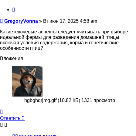
Цитата
Сообщение
GregoryVonna
»
Вт июн 17, 2025 4:58 am
Какие ключевые аспекты следует учитывать при выборе
идеальной фермы для разведения домашней птицы,
включая условия содержания, корма и генетические
особенности птиц?
Вложения
hgbghqrjmg.gif (10.82 КБ) 1331 просмотр
Вернуться
к
Ответить
началу