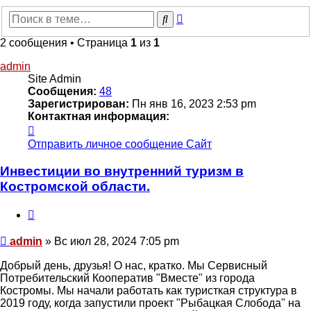
Расширенный
Поиск
поиск
2 сообщения • Страница
1
из
1
admin
Site Admin
Сообщения:
48
Зарегистрирован:
Пн янв 16, 2023 2:53 pm
Контактная информация:
Контактная
информация
Отправить личное сообщение
Сайт
пользователя
admin
Инвестиции во внутренний туризм в
Костромской области.
Цитата
Сообщение
admin
»
Вс июл 28, 2024 7:05 pm
Добрый день, друзья! О нас, кратко. Мы Сервисный
Потребительский Кооператив "Вместе" из города
Костромы. Мы начали работать как туристкая структура в
2019 году, когда запустили проект "Рыбацкая Слобода" на