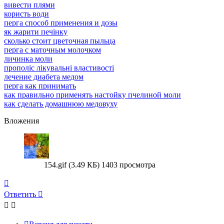
вивести плями
користь води
перга способ применения и дозы
як жарити печінку
сколько стоит цветочная пыльца
перга с маточным молочком
личинка моли
прополіс лікувальні властивості
лечение диабета медом
перга как принимать
как правильно применять настойку пчелиной моли
как сделать домашнюю медовуху
Вложения
154.gif (3.49 КБ) 1403 просмотра
Вернуться
к
Ответить
началу