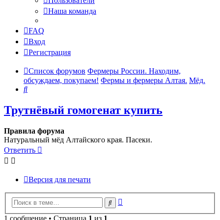
Пользователи
Наша команда
FAQ
Вход
Регистрация
Список форумов
Фермеры России. Находим,
обсуждаем, покупаем!
Фермы и фермеры Алтая.
Мёд.
Поиск
Трутнёвый гомогенат купить
Правила форума
Натуральный мёд Алтайского края. Пасеки.
Ответить
Версия для печати
Расширенный
Поиск
поиск
1 сообщение • Страница
1
из
1