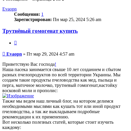
Evaopn
Сообщения:
1
Зарегистрирован:
Пн мар 25, 2024 5:26 am
Трутнёвый гомогенат купить
Цитата
Сообщение
Evaopn
»
Пт мар 29, 2024 4:57 am
Приветствую Вас господа
!
Наша пасека занимается свыше 10 лет созданием и сбытом
разных пчелопродуктов по всей территории Украины. Мы
создаем такие продукты пчеловодства как мед, пыльца и
перга, маточное молочко, трутневый гомогенат,настойку
восковой моли и прополис:
Также мы ведем наш личный блог, на котором делимся
необходимыми мыслями как кушать тот или иной продукт
пчеловодства, а так же выкладываем подробные
рекомендации к их применению.
Вот несколько полезных статей, которые стоит изучить
каждому: