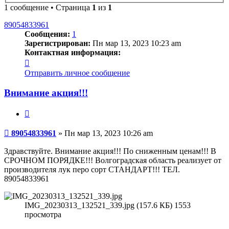
1 сообщение • Страница
1
из
1
89054833961
Сообщения:
1
Зарегистрирован:
Пн мар 13, 2023 10:23 am
Контактная информация:
Контактная
информация
Отправить личное сообщение
пользователя
89054833961
Внимание акция!!!
Цитата
Сообщение
89054833961
»
Пн мар 13, 2023 10:26 am
Здравствуйте. Внимание акция!!! По сниженным ценам!!! В
СРОЧНОМ ПОРЯДКЕ!!! Волгоградская область реализует от
производителя лук перо сорт СТАНДАРТ!!! ТЕЛ.
89054833961
IMG_20230313_132521_339.jpg (157.6 КБ) 1553
просмотра