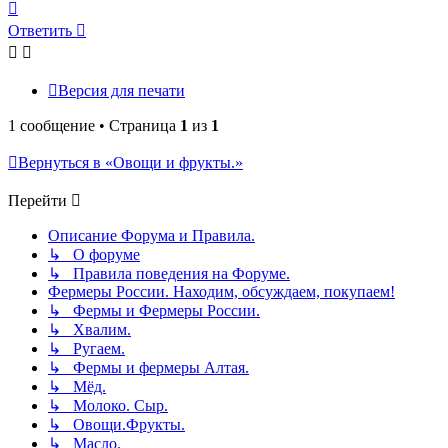
Вернуться
к
Ответить
началу
Версия для печати
1 сообщение • Страница
1
из
1
Вернуться в «Овощи и фрукты.»
Перейти
Описание Форума и Правила.
↳ О форуме
↳ Правила поведения на Форуме.
Фермеры России. Находим, обсуждаем, покупаем!
↳ Фермы и Фермеры России.
↳ Хвалим.
↳ Ругаем.
↳ Фермы и фермеры Алтая.
↳ Мёд.
↳ Молоко. Сыр.
↳ Овощи.Фрукты.
↳ Масло.