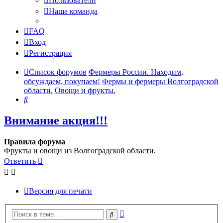
Пользователи
Наша команда
FAQ
Вход
Регистрация
Список форумов
Фермеры России. Находим,
обсуждаем, покупаем!
Фермы и фермеры Волгоградской
области.
Овощи и фрукты.
Поиск
Внимание акция!!!
Правила форума
Фрукты и овощи из Волгоградской области.
Ответить
Версия для печати
Расширенный
Поиск
поиск