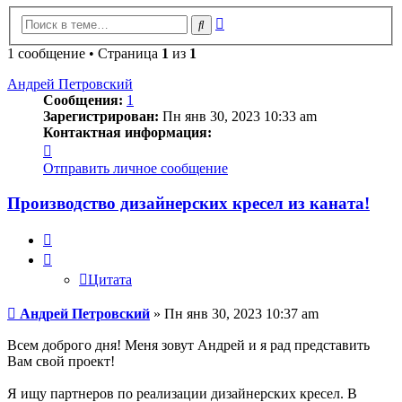
Расширенный
Поиск
поиск
1 сообщение • Страница
1
из
1
Андрей Петровский
Сообщения:
1
Зарегистрирован:
Пн янв 30, 2023 10:33 am
Контактная информация:
Контактная
информация
Отправить личное сообщение
пользователя
Андрей
Производство дизайнерских кресел из каната!
Петровский
Цитата
Цитата
Сообщение
Андрей Петровский
»
Пн янв 30, 2023 10:37 am
Всем доброго дня! Меня зовут Андрей и я рад представить
Вам свой проект!
Я ищу партнеров по реализации дизайнерских кресел. В