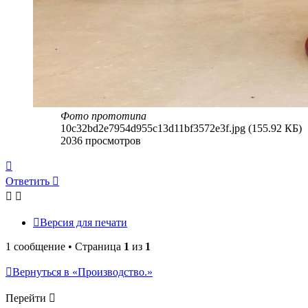
Фото прототипа
10c32bd2e7954d955c13d11bf3572e3f.jpg (155.92 КБ)
2036 просмотров
Вернуться
к
Ответить
началу
Версия для печати
1 сообщение • Страница
1
из
1
Вернуться в «Производство.»
Перейти