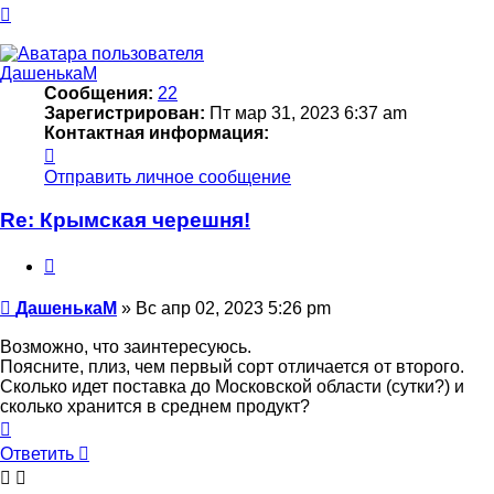
Вернуться
к
началу
ДашенькаМ
Сообщения:
22
Зарегистрирован:
Пт мар 31, 2023 6:37 am
Контактная информация:
Контактная
информация
Отправить личное сообщение
пользователя
ДашенькаМ
Re: Крымская черешня!
Цитата
Сообщение
ДашенькаМ
»
Вс апр 02, 2023 5:26 pm
Возможно, что заинтересуюсь.
Поясните, плиз, чем первый сорт отличается от второго.
Сколько идет поставка до Московской области (сутки?) и
сколько хранится в среднем продукт?
Вернуться
к
Ответить
началу