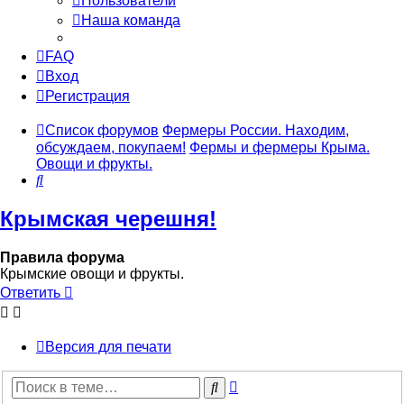
Пользователи
Наша команда
FAQ
Вход
Регистрация
Список форумов
Фермеры России. Находим,
обсуждаем, покупаем!
Фермы и фермеры Крыма.
Овощи и фрукты.
Поиск
Крымская черешня!
Правила форума
Крымские овощи и фрукты.
Ответить
Версия для печати
Расширенный
Поиск
поиск