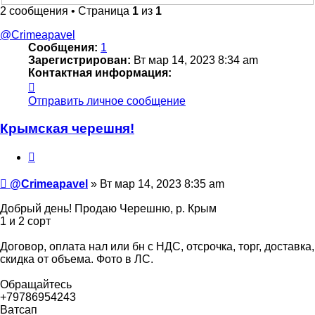
2 сообщения • Страница
1
из
1
@Crimeapavel
Сообщения:
1
Зарегистрирован:
Вт мар 14, 2023 8:34 am
Контактная информация:
Контактная
информация
Отправить личное сообщение
пользователя
@Crimeapavel
Крымская черешня!
Цитата
Сообщение
@Crimeapavel
»
Вт мар 14, 2023 8:35 am
Добрый день! Продаю Черешню, р. Крым
1 и 2 сорт
Договор, оплата нал или бн с НДС, отсрочка, торг, доставка,
скидка от объема. Фото в ЛС.
Обращайтесь
+79786954243
Ватсап