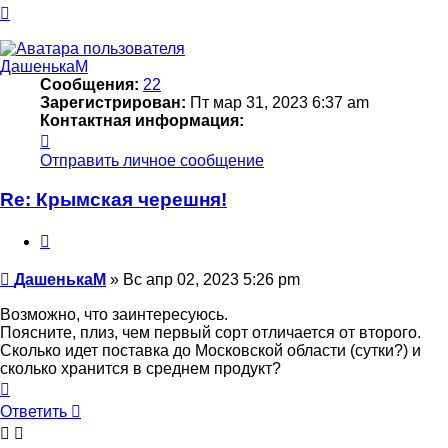
Вернуться
к
началу
ДашенькаМ
Сообщения:
22
Зарегистрирован:
Пт мар 31, 2023 6:37 am
Контактная информация:
Контактная
информация
Отправить личное сообщение
пользователя
ДашенькаМ
Re: Крымская черешня!
Цитата
Сообщение
ДашенькаМ
»
Вс апр 02, 2023 5:26 pm
Возможно, что заинтересуюсь.
Поясните, плиз, чем первый сорт отличается от второго.
Сколько идет поставка до Московской области (сутки?) и
сколько хранится в среднем продукт?
Вернуться
к
Ответить
началу