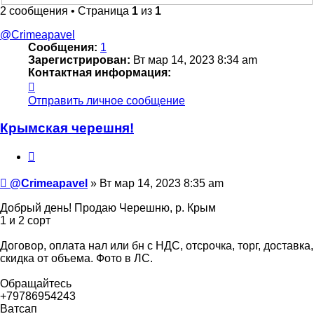
2 сообщения • Страница
1
из
1
@Crimeapavel
Сообщения:
1
Зарегистрирован:
Вт мар 14, 2023 8:34 am
Контактная информация:
Контактная
информация
Отправить личное сообщение
пользователя
@Crimeapavel
Крымская черешня!
Цитата
Сообщение
@Crimeapavel
»
Вт мар 14, 2023 8:35 am
Добрый день! Продаю Черешню, р. Крым
1 и 2 сорт
Договор, оплата нал или бн с НДС, отсрочка, торг, доставка,
скидка от объема. Фото в ЛС.
Обращайтесь
+79786954243
Ватсап