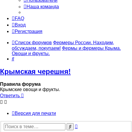
Пользователи
Наша команда
FAQ
Вход
Регистрация
Список форумов
Фермеры России. Находим,
обсуждаем, покупаем!
Фермы и фермеры Крыма.
Овощи и фрукты.
Поиск
Крымская черешня!
Правила форума
Крымские овощи и фрукты.
Ответить
Версия для печати
Расширенный
Поиск
поиск