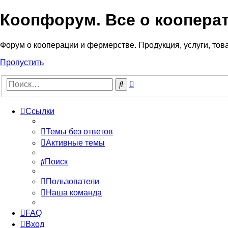
Коопфорум. Все о коопера
Форум о кооперации и фермерстве. Продукция, услуги, тов
Пропустить
Расширенный
Поиск
поиск
Ссылки
Темы без ответов
Активные темы
Поиск
Пользователи
Наша команда
FAQ
Вход