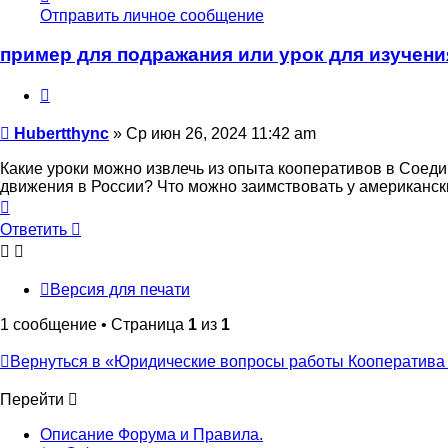
информация
Отправить личное сообщение
пользователя
Hubertthync
пример для подражания или урок для изучени
Цитата
Сообщение
Hubertthync
»
Ср июн 26, 2024 11:42 am
Какие уроки можно извлечь из опыта кооперативов в Соед
движения в России? Что можно заимствовать у американск
Вернуться
к
Ответить
началу
Версия для печати
1 сообщение • Страница
1
из
1
Вернуться в «Юридические вопросы работы Кооператива 
Перейти
Описание Форума и Правила.