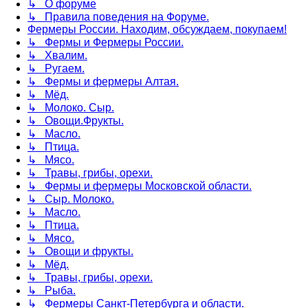
↳ О форуме
↳ Правила поведения на Форуме.
Фермеры России. Находим, обсуждаем, покупаем!
↳ Фермы и Фермеры России.
↳ Хвалим.
↳ Ругаем.
↳ Фермы и фермеры Алтая.
↳ Мёд.
↳ Молоко. Сыр.
↳ Овощи.Фрукты.
↳ Масло.
↳ Птица.
↳ Мясо.
↳ Травы, грибы, орехи.
↳ Фермы и фермеры Московской области.
↳ Сыр. Молоко.
↳ Масло.
↳ Птица.
↳ Мясо.
↳ Овощи и фрукты.
↳ Мёд.
↳ Травы, грибы, орехи.
↳ Рыба.
↳ Фермеры Санкт-Петербурга и области.