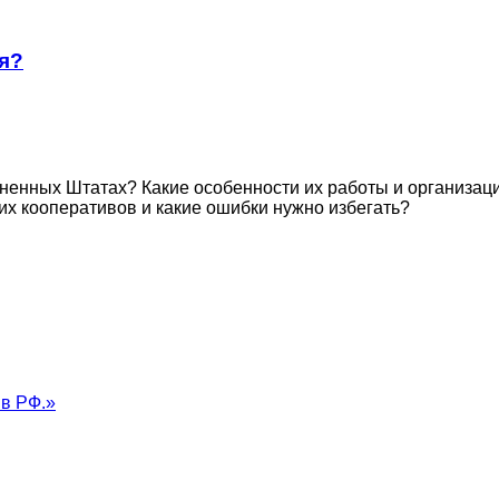
я?
иненных Штатах? Какие особенности их работы и организац
их кооперативов и какие ошибки нужно избегать?
в РФ.»